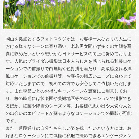
岡山を拠点とするフォトスタジオは、お客様一人ひとりの人生に
おける様々なシーンに寄り添い、老若男女問わず多くの笑顔を写
真に収めたいという想いから日々サービスの向上に努めておりま
す。人気のブライダル撮影は日本人らしさを感じられる和装ロケ
ーションでの前撮りで白無垢や色打掛を着たり、高級感溢れる洋
風ロケーションでの前撮り等、お客様の幅広いニーズに合わせて
対応いたしますので、初めての方でも安心してご依頼いただけま
す。また季節ごとのお得なキャンペーンを豊富にご用意してお
り、桜の時期には後楽園や美観地区等のロケーションで撮影でき
るほか、紅葉や降雪のシーズン等、お客様の思い出や大切な人と
の出会いのエピソードが蘇るようなロケーションでの撮影が可能
です。
また、普段通りの自分たちらしい姿を残したいという方には、お
好きなロケーションにて気軽に私服で撮影できるエンゲージメン