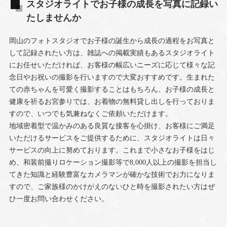
スタジオライトでお子様の成長を写真に記録い
たしませんか
岡山のフォトスタジオでお子様の誕生から成長の過程をお写真と
して記録されたい方は、雑誌への掲載実績もあるスタジオライト
にお任せいただければ、お客様の幅広いニーズに応じて様々な記
念日やお祝いの撮影を行いますので大変おすすめです。生まれた
ての赤ちゃんを可愛く撮影することはもちろん、お子様の成長と
健康を祈るお宮参りでは、お着物の無料貸し出しを行っておりま
すので、いつでも気兼ねなくご依頼いただけます。
地域密着型で温かみのある良質な接客を心掛け、お客様にご満足
いただけるサービスをご提供するために、スタジオライトは日々
サービスの向上に努めております。これまで小さなお子様をはじ
め、和装前撮りロケーション撮影等で8,000人以上の撮影を担当し
てきた知識と経験豊富なカメラマンが確かな技術でお力になりま
すので、ご家族様のかけがえのないひと時を撮影されたい方はぜ
ひ一度お問い合わせください。