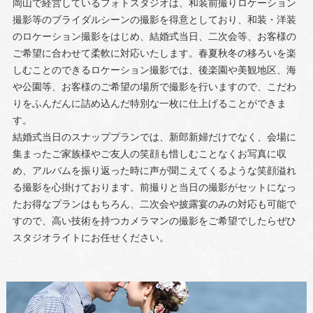
岡山で経営しているフォトスタジオは、和装前撮りロケーション
撮影等のブライダルシーンの撮影を得意としており、和装・洋装
のロケーション撮影をはじめ、結婚式当日、二次会等、お客様の
ご希望に合わせて柔軟に対応いたします。春夏秋冬の移ろいを楽
しむことのできるロケーション撮影では、後楽園や美観地区、海
や公園等、お客様のご希望の場所で撮影を行いますので、こだわ
りをふんだんに詰め込んだ特別な一枚に仕上げることができま
す。
結婚式当日のスナッププランでは、新郎新婦だけでなく、会場に
集まったご家族様やご友人の笑顔も惜しむことなくお写真に収
め、アルバムを振り返った時に声が聞こえてくるような笑顔溢れ
る撮影を心掛けております。前撮りと当日の撮影がセットになっ
たお得なプランはもちろん、二次会や披露宴のみの対応も可能で
すので、高い技術を持つカメラマンの撮影をご希望でしたらぜひ
スタジオライトにお任せください。