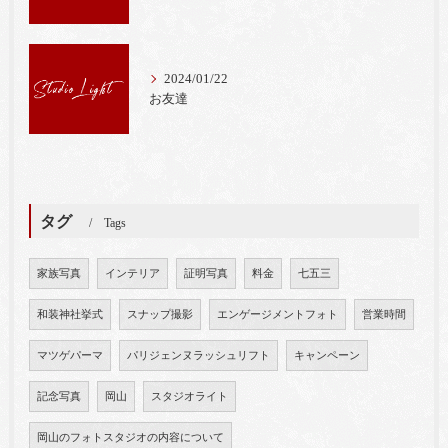
2024/01/22
お友達
タグ
Tags
家族写真
インテリア
証明写真
料金
七五三
和装神社挙式
スナップ撮影
エンゲージメントフォト
営業時間
マツゲパーマ
パリジェンヌラッシュリフト
キャンペーン
記念写真
岡山
スタジオライト
岡山のフォトスタジオの内容について