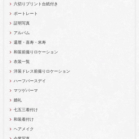
六切りプリント台紙付き
ポートレート
証明写真
アルバム
還暦・喜寿・米寿
和装前撮りロケーション
衣装一覧
洋装ドレス前撮りロケーション
ハーフバースデイ
マツゲパーマ
婚礼
七五三着付け
和装着付け
ヘアメイク
企業写真