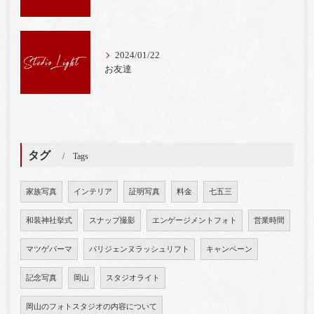
2024/01/22
お友達
タグ
Tags
家族写真
インテリア
証明写真
料金
七五三
和装神社挙式
スナップ撮影
エンゲージメントフォト
営業時間
マツゲパーマ
パリジェンヌラッシュリフト
キャンペーン
記念写真
岡山
スタジオライト
岡山のフォトスタジオの内容について