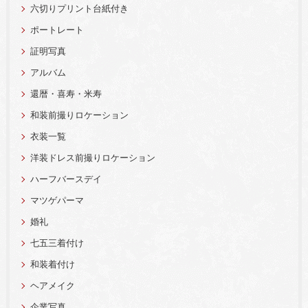
六切りプリント台紙付き
ポートレート
証明写真
アルバム
還暦・喜寿・米寿
和装前撮りロケーション
衣装一覧
洋装ドレス前撮りロケーション
ハーフバースデイ
マツゲパーマ
婚礼
七五三着付け
和装着付け
ヘアメイク
企業写真