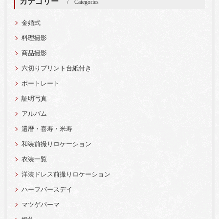
カテゴリー
Categories
金婚式
料理撮影
商品撮影
六切りプリント台紙付き
ポートレート
証明写真
アルバム
還暦・喜寿・米寿
和装前撮りロケーション
衣装一覧
洋装ドレス前撮りロケーション
ハーフバースデイ
マツゲパーマ