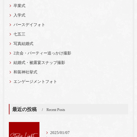
卒業式
入学式
バースデイフォト
七五三
写真結婚式
2次会・パーティー追っかけ撮影
結婚式・被露宴スナップ撮影
和装神社挙式
エンゲージメントフォト
最近の投稿
Recent Posts
2025/01/07