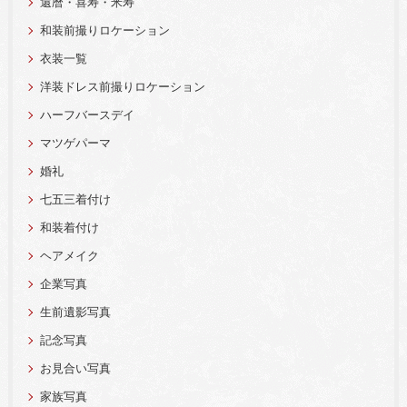
還暦・喜寿・米寿
和装前撮りロケーション
衣装一覧
洋装ドレス前撮りロケーション
ハーフバースデイ
マツゲパーマ
婚礼
七五三着付け
和装着付け
ヘアメイク
企業写真
生前遺影写真
記念写真
お見合い写真
家族写真