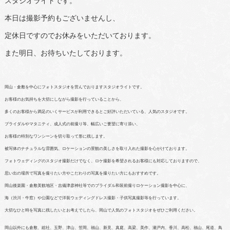
スタジオライトです。
本日は撮影予約もございませんし、
定休日ですのでお休みをいただいております。
また明日、お待ちいたしております。
岡山・倉敷を中心にフォトスタジオを営んでおりますスタジオライトです。
お客様のお気持ちを大切にしながら撮影を行っていることから、
多くのお客様から満足のいくサービスが利用できるとご好評いただいている、人気のスタジオです。
ブライダルやマタニティ、成人式の前撮り等、幅広いご要望に寄り添い、
お客様の特別なワンシーンを切り取って形に残します。
被写体のナチュラルな雰囲気、ロケーションの景観の美しさを取り入れた撮影を心がけております。
フォトウェディングのスタジオ撮影だけでなく、ロケ撮影を希望されるお客様にも対応しておりますので、
思い出の場所で写真を撮りたい方やこだわりの写真を撮りたい方にもおすすめです。
岡山後楽園・倉敷美観地区・吉備津彦神社等でのブライダル和装前撮りロケーション撮影を中心に、
海（渋川・牛窓）や公園などで洋装ウェディングドレス撮影・子供写真撮影等を行っています。
大切なひと時を写真に残したいとお考えでしたら、岡山で人気のフォトスタジオをぜひご利用ください。
岡山以外にも倉敷、総社、玉野、津山、笠岡、福山、新見、真庭、高梁、美作、瀬戸内、香川、高松、福山、尾道、鳥