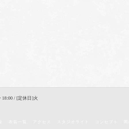
 18:00 / [定休日]火
金
衣装一覧
アクセス
スタジオライト
コンセプト
岡