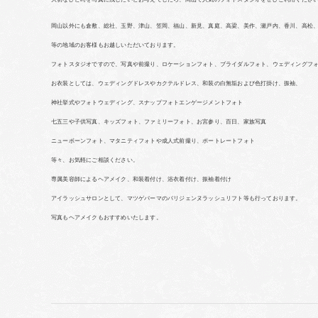
岡山以外にも倉敷、総社、玉野、津山、笠岡、福山、新見、真庭、高梁、美作、瀬戸内、香川、高松
等の地域のお客様もお越しいただいております。
フォトスタジオですので、写真や前撮り、ロケーションフォト、ブライダルフォト、ウェディングフ
お衣装としては、ウェディングドレスやカクテルドレス、和装の白無垢および色打掛け、振袖、
神社挙式やフォトウェディング、スナップフォトエンゲージメントフォト
七五三や子供写真、キッズフォト、ファミリーフォト、お宮参り、百日、家族写真
ニューボーンフォト、マタニティフォトや成人式前撮り、ポートレートフォト
等々、お気軽にご相談ください。
専属美容師によるヘアメイク、和装着付け、浴衣着付け、振袖着付け
アイラッシュサロンとして、マツゲパーマのパリジェンヌラッシュリフト等も行っております。
写真もヘアメイクもおすすめいたします。