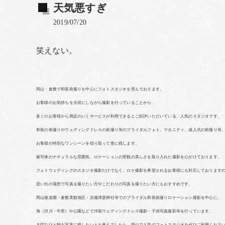
天気悪すぎ
2019/07/20
笑えない。
岡山・倉敷で和装前撮りを中心にフォトスタジオを営んでおります。
お客様のお気持ちを大切にしながら撮影を行っていることから、
多くのお客様から満足のいくサービスが利用できるとご好評いただいている、人気のスタジオです。
和装の前撮りやウェディングドレスの前撮り等のブライダルフォト。マタニティ、成人式の前撮り等
お客様の特別なワンシーンを切り取って形に残します。
被写体のナチュラルな雰囲気、ロケーションの景観の美しさを取り入れた撮影を心がけております。
フォトウェディングのスタジオ撮影だけでなく、ロケ撮影を希望されるお客様にも対応しております
思い出の場所で写真を撮りたい方やこだわりの写真を撮りたい方にもおすすめです。
岡山後楽園・倉敷美観地区・吉備津彦神社等でのブライダル和装前撮りロケーション撮影を中心に、
海（渋川・牛窓）や公園などで洋装ウェディングドレス撮影・子供写真撮影等を行っています。
大切なひと時を写真に残したいとお考えでしたら、岡山で人気のフォトスタジオをぜひご利用くださ