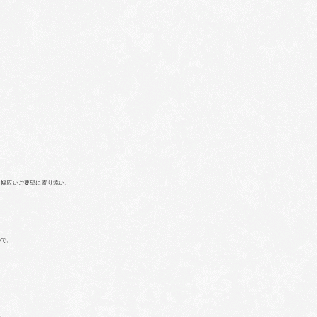
、幅広いご要望に寄り添い、
ので、
い。