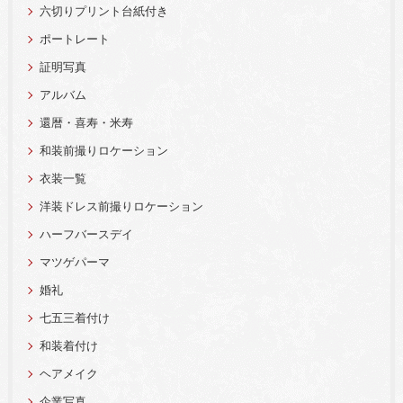
六切りプリント台紙付き
ポートレート
証明写真
アルバム
還暦・喜寿・米寿
和装前撮りロケーション
衣装一覧
洋装ドレス前撮りロケーション
ハーフバースデイ
マツゲパーマ
婚礼
七五三着付け
和装着付け
ヘアメイク
企業写真