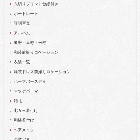
六切りプリント台紙付き
ポートレート
証明写真
アルバム
還暦・喜寿・米寿
和装前撮りロケーション
衣装一覧
洋装ドレス前撮りロケーション
ハーフバースデイ
マツゲパーマ
婚礼
七五三着付け
和装着付け
ヘアメイク
企業写真