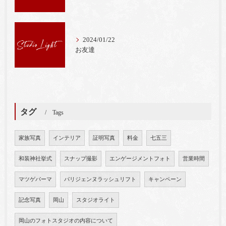
2024/01/22
お友達
タグ
Tags
家族写真
インテリア
証明写真
料金
七五三
和装神社挙式
スナップ撮影
エンゲージメントフォト
営業時間
マツゲパーマ
パリジェンヌラッシュリフト
キャンペーン
記念写真
岡山
スタジオライト
岡山のフォトスタジオの内容について