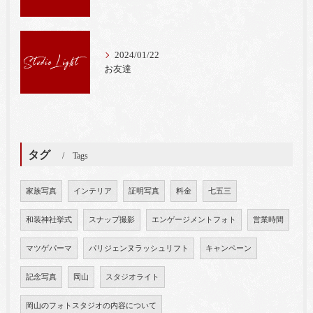
2024/01/22
お友達
タグ
Tags
家族写真
インテリア
証明写真
料金
七五三
和装神社挙式
スナップ撮影
エンゲージメントフォト
営業時間
マツゲパーマ
パリジェンヌラッシュリフト
キャンペーン
記念写真
岡山
スタジオライト
岡山のフォトスタジオの内容について