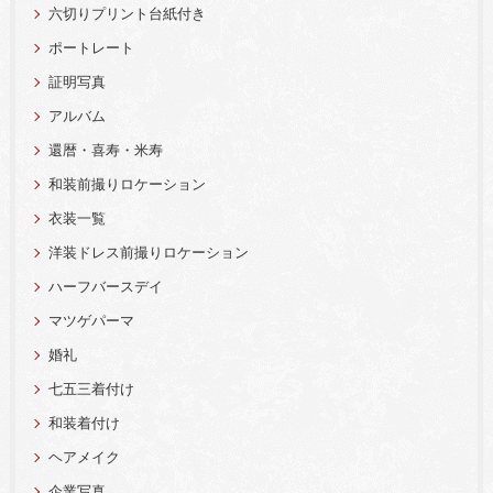
六切りプリント台紙付き
ポートレート
証明写真
アルバム
還暦・喜寿・米寿
和装前撮りロケーション
衣装一覧
洋装ドレス前撮りロケーション
ハーフバースデイ
マツゲパーマ
婚礼
七五三着付け
和装着付け
ヘアメイク
企業写真