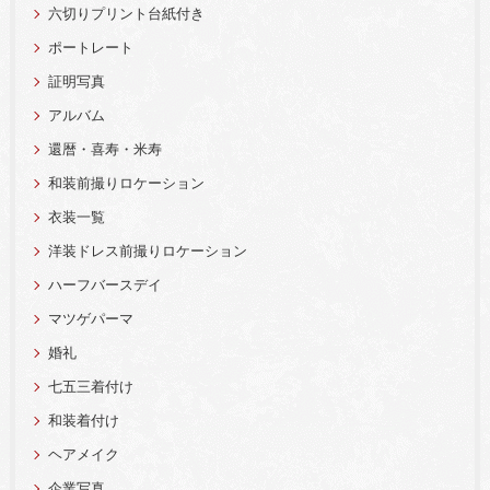
六切りプリント台紙付き
ポートレート
証明写真
アルバム
還暦・喜寿・米寿
和装前撮りロケーション
衣装一覧
洋装ドレス前撮りロケーション
ハーフバースデイ
マツゲパーマ
婚礼
七五三着付け
和装着付け
ヘアメイク
企業写真