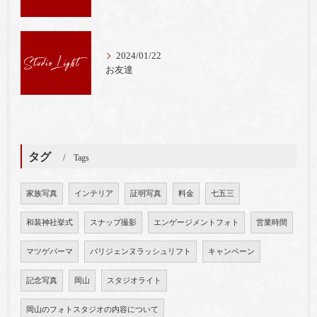
2024/01/22
お友達
タグ
Tags
家族写真
インテリア
証明写真
料金
七五三
和装神社挙式
スナップ撮影
エンゲージメントフォト
営業時間
マツゲパーマ
パリジェンヌラッシュリフト
キャンペーン
記念写真
岡山
スタジオライト
岡山のフォトスタジオの内容について