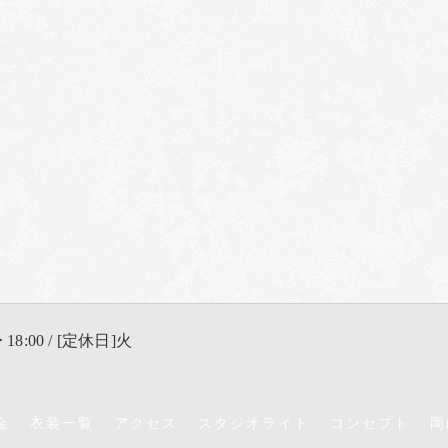
 18:00 / [定休日]火
金
衣装一覧
アクセス
スタジオライト
コンセプト
岡