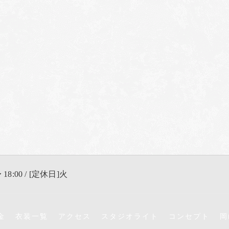
 18:00 / [定休日]火
金
衣装一覧
アクセス
スタジオライト
コンセプト
岡