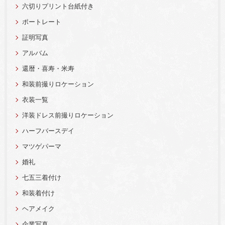
六切りプリント台紙付き
ポートレート
証明写真
アルバム
還暦・喜寿・米寿
和装前撮りロケーション
衣装一覧
洋装ドレス前撮りロケーション
ハーフバースデイ
マツゲパーマ
婚礼
七五三着付け
和装着付け
ヘアメイク
企業写真