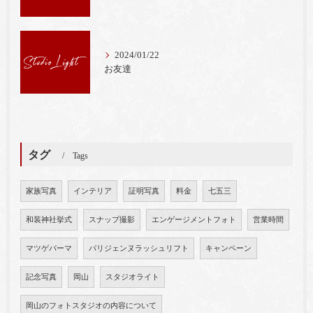
2024/01/22
お友達
タグ
Tags
家族写真
インテリア
証明写真
料金
七五三
和装神社挙式
スナップ撮影
エンゲージメントフォト
営業時間
マツゲパーマ
パリジェンヌラッシュリフト
キャンペーン
記念写真
岡山
スタジオライト
岡山のフォトスタジオの内容について