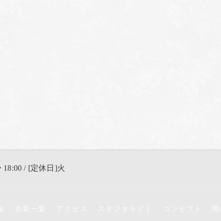
 18:00 / [定休日]火
金
衣装一覧
アクセス
スタジオライト
コンセプト
岡