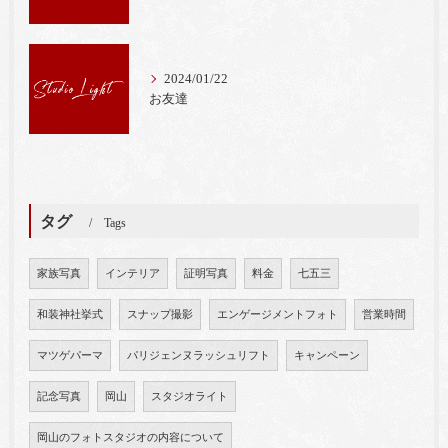
2024/01/22
お友達
タグ
Tags
家族写真
インテリア
証明写真
料金
七五三
和装神社挙式
スナップ撮影
エンゲージメントフォト
営業時間
マツゲパーマ
パリジェンヌラッシュリフト
キャンペーン
記念写真
岡山
スタジオライト
岡山のフォトスタジオの内容について