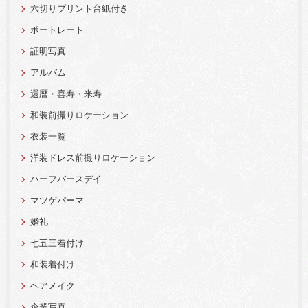
六切りプリント台紙付き
ポートレート
証明写真
アルバム
還暦・喜寿・米寿
和装前撮りロケーション
衣装一覧
洋装ドレス前撮りロケーション
ハーフバースデイ
マツゲパーマ
婚礼
七五三着付け
和装着付け
ヘアメイク
企業写真