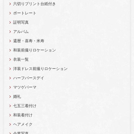
六切りプリント台紙付き
ポートレート
証明写真
アルバム
還暦・喜寿・米寿
和装前撮りロケーション
衣装一覧
洋装ドレス前撮りロケーション
ハーフバースデイ
マツゲパーマ
婚礼
七五三着付け
和装着付け
ヘアメイク
企業写真