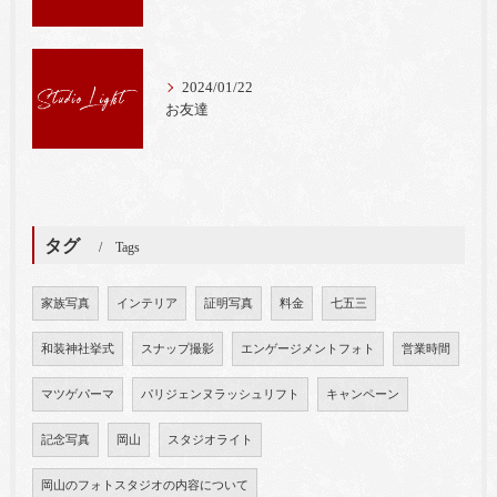
2024/01/22
お友達
タグ
Tags
家族写真
インテリア
証明写真
料金
七五三
和装神社挙式
スナップ撮影
エンゲージメントフォト
営業時間
マツゲパーマ
パリジェンヌラッシュリフト
キャンペーン
記念写真
岡山
スタジオライト
岡山のフォトスタジオの内容について