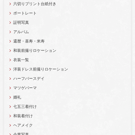
六切りプリント台紙付き
ポートレート
証明写真
アルバム
還暦・喜寿・米寿
和装前撮りロケーション
衣装一覧
洋装ドレス前撮りロケーション
ハーフバースデイ
マツゲパーマ
婚礼
七五三着付け
和装着付け
ヘアメイク
企業写真