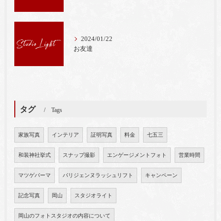
2024/01/22
お友達
タグ
Tags
家族写真
インテリア
証明写真
料金
七五三
和装神社挙式
スナップ撮影
エンゲージメントフォト
営業時間
マツゲパーマ
パリジェンヌラッシュリフト
キャンペーン
記念写真
岡山
スタジオライト
岡山のフォトスタジオの内容について