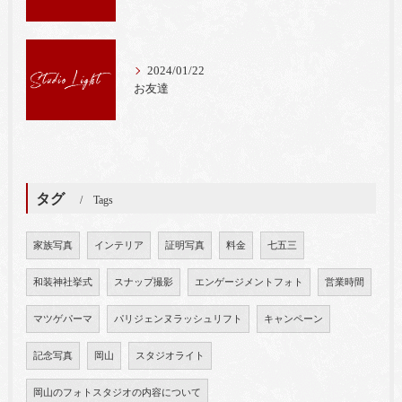
2024/01/22
お友達
タグ
Tags
家族写真
インテリア
証明写真
料金
七五三
和装神社挙式
スナップ撮影
エンゲージメントフォト
営業時間
マツゲパーマ
パリジェンヌラッシュリフト
キャンペーン
記念写真
岡山
スタジオライト
岡山のフォトスタジオの内容について