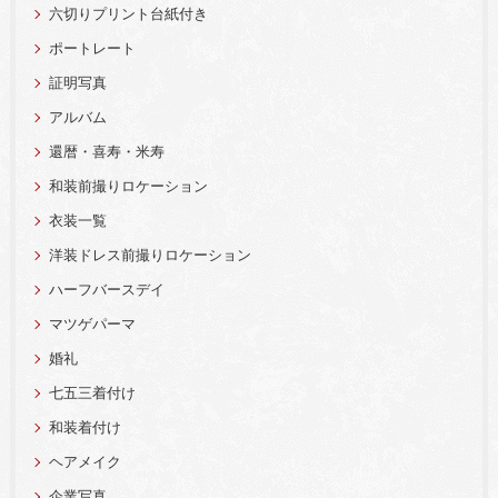
六切りプリント台紙付き
ポートレート
証明写真
アルバム
還暦・喜寿・米寿
和装前撮りロケーション
衣装一覧
洋装ドレス前撮りロケーション
ハーフバースデイ
マツゲパーマ
婚礼
七五三着付け
和装着付け
ヘアメイク
企業写真