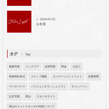
2024/01/22
お友達
タグ
Tags
家族写真
インテリア
証明写真
料金
七五三
和装神社挙式
スナップ撮影
エンゲージメントフォト
営業時間
マツゲパーマ
パリジェンヌラッシュリフト
キャンペーン
記念写真
岡山
スタジオライト
岡山のフォトスタジオの内容について