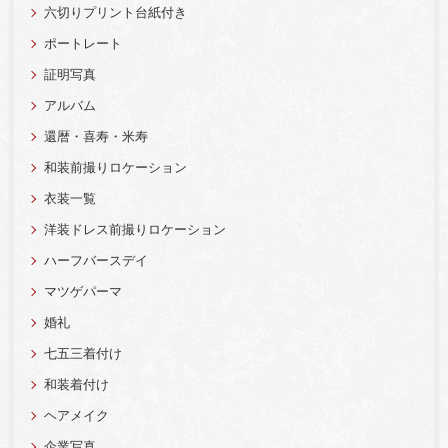
六切りプリント台紙付き
ポートレート
証明写真
アルバム
還暦・喜寿・米寿
和装前撮りロケーション
衣装一覧
洋装ドレス前撮りロケーション
ハーフバースデイ
マツゲパーマ
婚礼
七五三着付け
和装着付け
ヘアメイク
企業写真