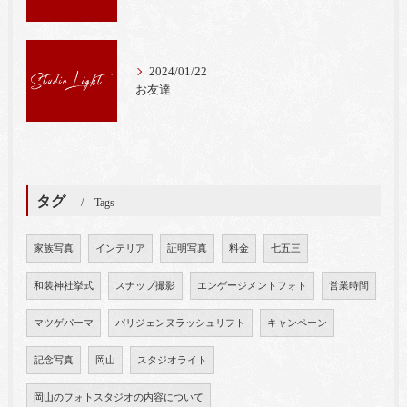
2024/01/22
お友達
タグ
Tags
家族写真
インテリア
証明写真
料金
七五三
和装神社挙式
スナップ撮影
エンゲージメントフォト
営業時間
マツゲパーマ
パリジェンヌラッシュリフト
キャンペーン
記念写真
岡山
スタジオライト
岡山のフォトスタジオの内容について