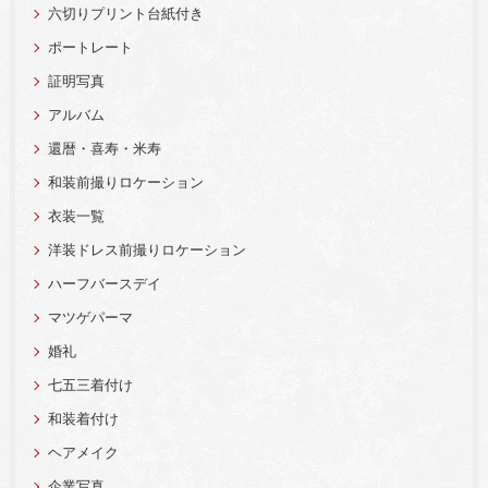
六切りプリント台紙付き
ポートレート
証明写真
アルバム
還暦・喜寿・米寿
和装前撮りロケーション
衣装一覧
洋装ドレス前撮りロケーション
ハーフバースデイ
マツゲパーマ
婚礼
七五三着付け
和装着付け
ヘアメイク
企業写真