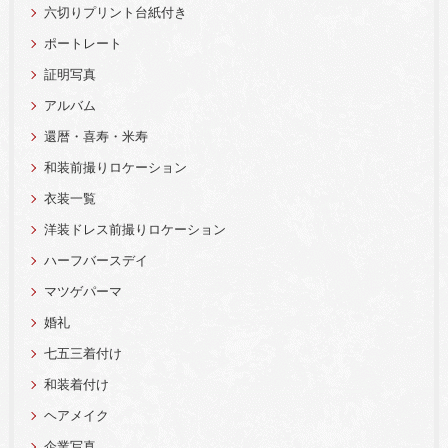
六切りプリント台紙付き
ポートレート
証明写真
アルバム
還暦・喜寿・米寿
和装前撮りロケーション
衣装一覧
洋装ドレス前撮りロケーション
ハーフバースデイ
マツゲパーマ
婚礼
七五三着付け
和装着付け
ヘアメイク
企業写真