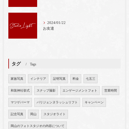
2024/01/22
お友達
タグ
Tags
家族写真
インテリア
証明写真
料金
七五三
和装神社挙式
スナップ撮影
エンゲージメントフォト
営業時間
マツゲパーマ
パリジェンヌラッシュリフト
キャンペーン
記念写真
岡山
スタジオライト
岡山のフォトスタジオの内容について