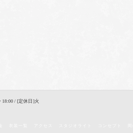
 18:00 / [定休日]火
金
衣装一覧
アクセス
スタジオライト
コンセプト
岡