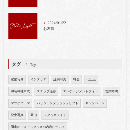
2024/01/22
お友達
タグ
Tags
家族写真
インテリア
証明写真
料金
七五三
和装神社挙式
スナップ撮影
エンゲージメントフォト
営業時間
マツゲパーマ
パリジェンヌラッシュリフト
キャンペーン
記念写真
岡山
スタジオライト
岡山のフォトスタジオの内容について