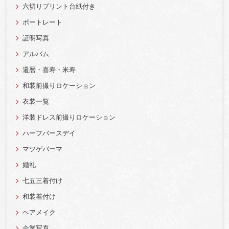
六切りプリント台紙付き
ポートレート
証明写真
アルバム
還暦・喜寿・米寿
和装前撮りロケーション
衣装一覧
洋装ドレス前撮りロケーション
ハーフバースデイ
マツゲパーマ
婚礼
七五三着付け
和装着付け
ヘアメイク
企業写真