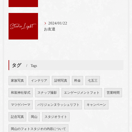
2024/01/22
お友達
タグ
Tags
家族写真
インテリア
証明写真
料金
七五三
和装神社挙式
スナップ撮影
エンゲージメントフォト
営業時間
マツゲパーマ
パリジェンヌラッシュリフト
キャンペーン
記念写真
岡山
スタジオライト
岡山のフォトスタジオの内容について