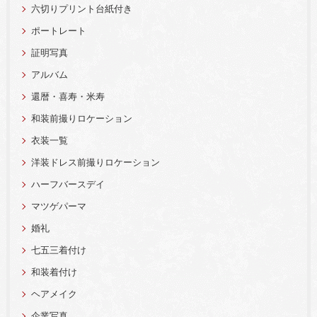
六切りプリント台紙付き
ポートレート
証明写真
アルバム
還暦・喜寿・米寿
和装前撮りロケーション
衣装一覧
洋装ドレス前撮りロケーション
ハーフバースデイ
マツゲパーマ
婚礼
七五三着付け
和装着付け
ヘアメイク
企業写真