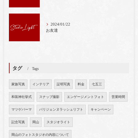
2024/01/22
お友達
タグ
Tags
家族写真
インテリア
証明写真
料金
七五三
和装神社挙式
スナップ撮影
エンゲージメントフォト
営業時間
マツゲパーマ
パリジェンヌラッシュリフト
キャンペーン
記念写真
岡山
スタジオライト
岡山のフォトスタジオの内容について