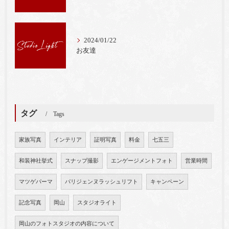
2024/01/22
お友達
タグ
Tags
家族写真
インテリア
証明写真
料金
七五三
和装神社挙式
スナップ撮影
エンゲージメントフォト
営業時間
マツゲパーマ
パリジェンヌラッシュリフト
キャンペーン
記念写真
岡山
スタジオライト
岡山のフォトスタジオの内容について