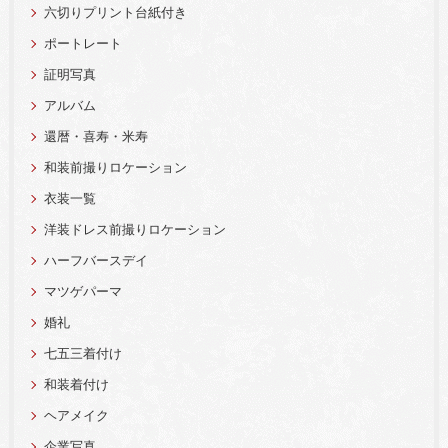
六切りプリント台紙付き
ポートレート
証明写真
アルバム
還暦・喜寿・米寿
和装前撮りロケーション
衣装一覧
洋装ドレス前撮りロケーション
ハーフバースデイ
マツゲパーマ
婚礼
七五三着付け
和装着付け
ヘアメイク
企業写真