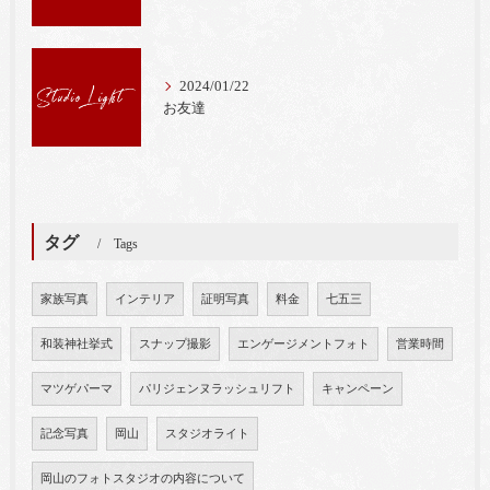
2024/01/22
お友達
タグ
Tags
家族写真
インテリア
証明写真
料金
七五三
和装神社挙式
スナップ撮影
エンゲージメントフォト
営業時間
マツゲパーマ
パリジェンヌラッシュリフト
キャンペーン
記念写真
岡山
スタジオライト
岡山のフォトスタジオの内容について