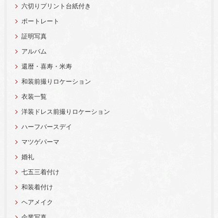
六切りプリント台紙付き
ポートレート
証明写真
アルバム
還暦・喜寿・米寿
和装前撮りロケーション
衣装一覧
洋装ドレス前撮りロケーション
ハーフバースデイ
マツゲパーマ
婚礼
七五三着付け
和装着付け
ヘアメイク
企業写真