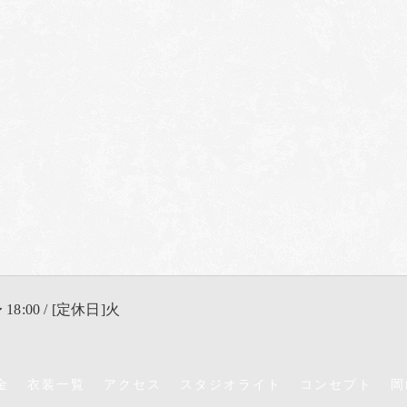
 18:00 / [定休日]火
金
衣装一覧
アクセス
スタジオライト
コンセプト
岡