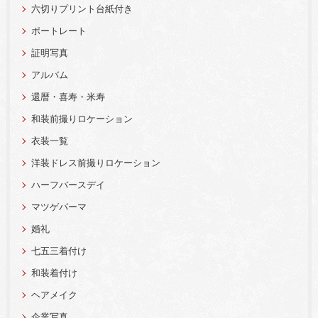
六切りプリント台紙付き
ポートレート
証明写真
アルバム
還暦・喜寿・米寿
和装前撮りロケーション
衣装一覧
洋装ドレス前撮りロケーション
ハーフバースデイ
マツゲパーマ
婚礼
七五三着付け
和装着付け
ヘアメイク
企業写真