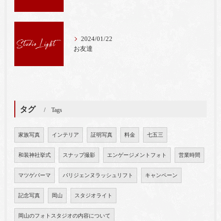
2024/01/22
お友達
タグ
Tags
家族写真
インテリア
証明写真
料金
七五三
和装神社挙式
スナップ撮影
エンゲージメントフォト
営業時間
マツゲパーマ
パリジェンヌラッシュリフト
キャンペーン
記念写真
岡山
スタジオライト
岡山のフォトスタジオの内容について