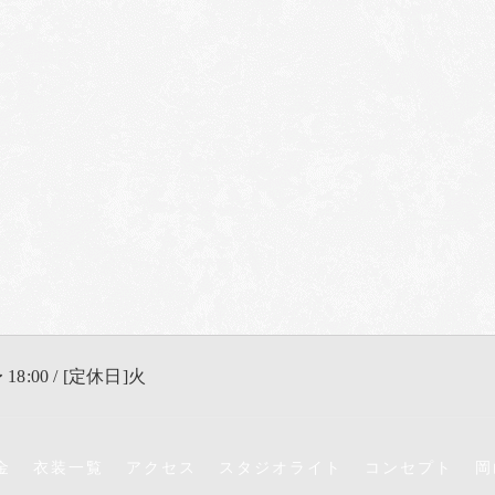
 18:00 / [定休日]火
金
衣装一覧
アクセス
スタジオライト
コンセプト
岡