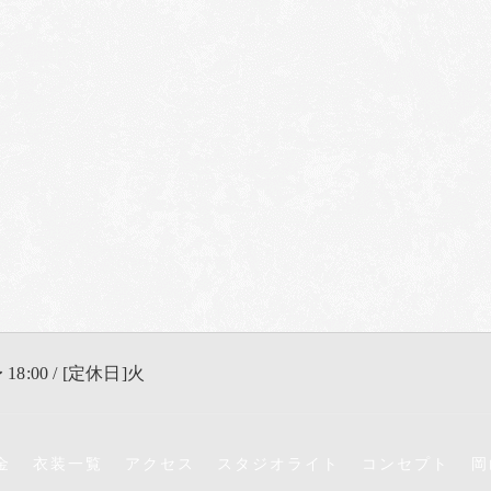
 18:00 / [定休日]火
金
衣装一覧
アクセス
スタジオライト
コンセプト
岡