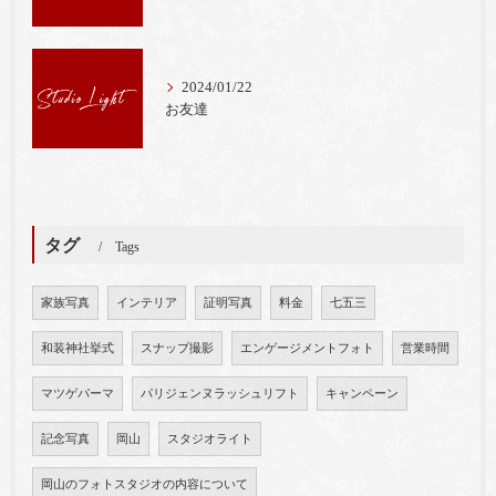
2024/01/22
お友達
タグ
Tags
家族写真
インテリア
証明写真
料金
七五三
和装神社挙式
スナップ撮影
エンゲージメントフォト
営業時間
マツゲパーマ
パリジェンヌラッシュリフト
キャンペーン
記念写真
岡山
スタジオライト
岡山のフォトスタジオの内容について