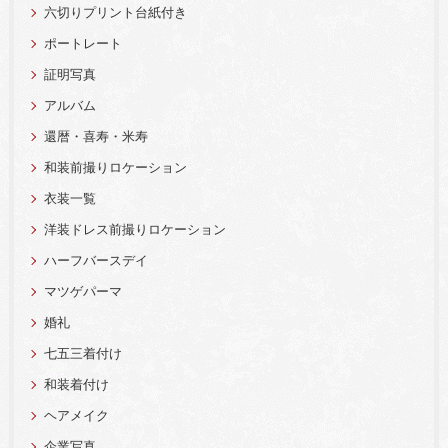
六切りプリント台紙付き
ポートレート
証明写真
アルバム
還暦・喜寿・米寿
和装前撮りロケーション
衣装一覧
洋装ドレス前撮りロケーション
ハーフバースデイ
マツゲパーマ
婚礼
七五三着付け
和装着付け
ヘアメイク
企業写真