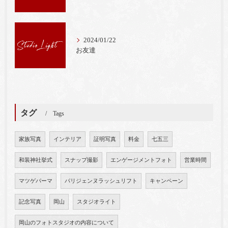
2024/01/22
お友達
タグ
Tags
家族写真
インテリア
証明写真
料金
七五三
和装神社挙式
スナップ撮影
エンゲージメントフォト
営業時間
マツゲパーマ
パリジェンヌラッシュリフト
キャンペーン
記念写真
岡山
スタジオライト
岡山のフォトスタジオの内容について