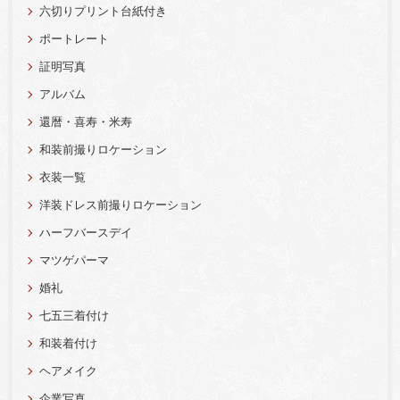
六切りプリント台紙付き
ポートレート
証明写真
アルバム
還暦・喜寿・米寿
和装前撮りロケーション
衣装一覧
洋装ドレス前撮りロケーション
ハーフバースデイ
マツゲパーマ
婚礼
七五三着付け
和装着付け
ヘアメイク
企業写真