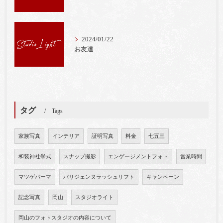
2024/01/22
お友達
タグ
Tags
家族写真
インテリア
証明写真
料金
七五三
和装神社挙式
スナップ撮影
エンゲージメントフォト
営業時間
マツゲパーマ
パリジェンヌラッシュリフト
キャンペーン
記念写真
岡山
スタジオライト
岡山のフォトスタジオの内容について