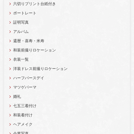
六切りプリント台紙付き
ポートレート
証明写真
アルバム
還暦・喜寿・米寿
和装前撮りロケーション
衣装一覧
洋装ドレス前撮りロケーション
ハーフバースデイ
マツゲパーマ
婚礼
七五三着付け
和装着付け
ヘアメイク
企業写真