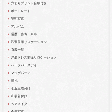
六切りプリント台紙付き
ポートレート
証明写真
アルバム
還暦・喜寿・米寿
和装前撮りロケーション
衣装一覧
洋装ドレス前撮りロケーション
ハーフバースデイ
マツゲパーマ
婚礼
七五三着付け
和装着付け
ヘアメイク
企業写真