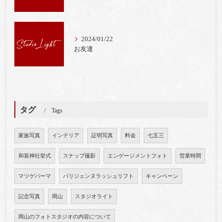
2024/01/22
お友達
タグ
Tags
家族写真
インテリア
証明写真
料金
七五三
和装神社挙式
スナップ撮影
エンゲージメントフォト
営業時間
マツゲパーマ
パリジェンヌラッシュリフト
キャンペーン
記念写真
岡山
スタジオライト
岡山のフォトスタジオの内容について