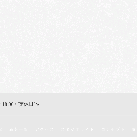
 18:00 / [定休日]火
金
衣装一覧
アクセス
スタジオライト
コンセプト
岡