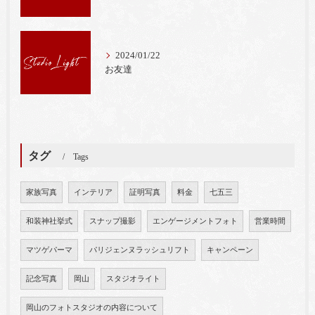
2024/01/22
お友達
タグ
Tags
家族写真
インテリア
証明写真
料金
七五三
和装神社挙式
スナップ撮影
エンゲージメントフォト
営業時間
マツゲパーマ
パリジェンヌラッシュリフト
キャンペーン
記念写真
岡山
スタジオライト
岡山のフォトスタジオの内容について