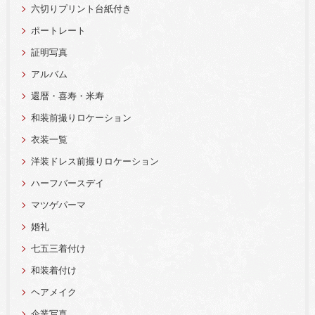
六切りプリント台紙付き
ポートレート
証明写真
アルバム
還暦・喜寿・米寿
和装前撮りロケーション
衣装一覧
洋装ドレス前撮りロケーション
ハーフバースデイ
マツゲパーマ
婚礼
七五三着付け
和装着付け
ヘアメイク
企業写真