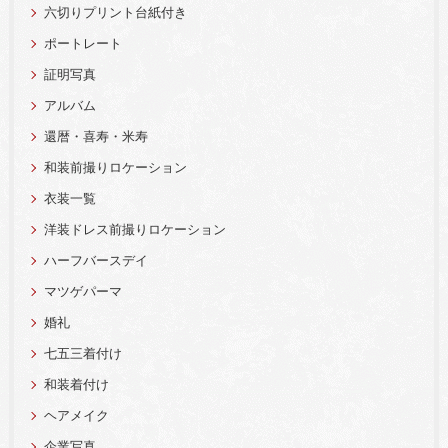
六切りプリント台紙付き
ポートレート
証明写真
アルバム
還暦・喜寿・米寿
和装前撮りロケーション
衣装一覧
洋装ドレス前撮りロケーション
ハーフバースデイ
マツゲパーマ
婚礼
七五三着付け
和装着付け
ヘアメイク
企業写真