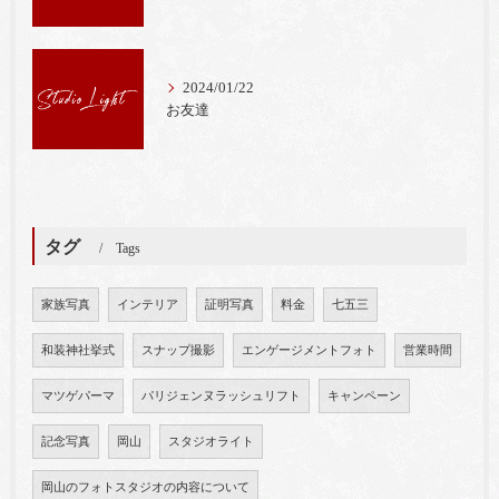
2024/01/22
お友達
タグ
Tags
家族写真
インテリア
証明写真
料金
七五三
和装神社挙式
スナップ撮影
エンゲージメントフォト
営業時間
マツゲパーマ
パリジェンヌラッシュリフト
キャンペーン
記念写真
岡山
スタジオライト
岡山のフォトスタジオの内容について