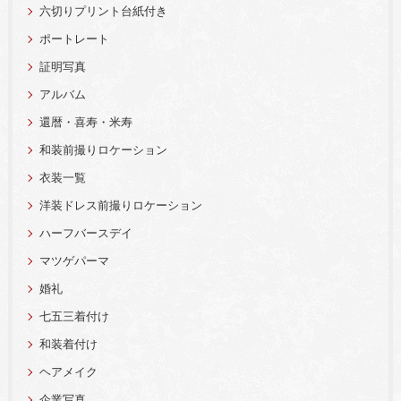
六切りプリント台紙付き
ポートレート
証明写真
アルバム
還暦・喜寿・米寿
和装前撮りロケーション
衣装一覧
洋装ドレス前撮りロケーション
ハーフバースデイ
マツゲパーマ
婚礼
七五三着付け
和装着付け
ヘアメイク
企業写真