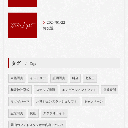
2024/01/22
お友達
タグ
Tags
家族写真
インテリア
証明写真
料金
七五三
和装神社挙式
スナップ撮影
エンゲージメントフォト
営業時間
マツゲパーマ
パリジェンヌラッシュリフト
キャンペーン
記念写真
岡山
スタジオライト
岡山のフォトスタジオの内容について