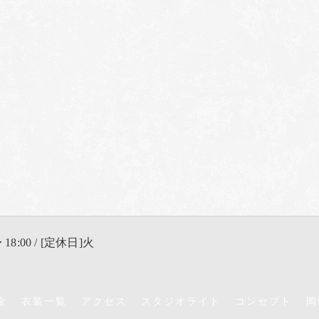
 18:00 / [定休日]火
金
衣装一覧
アクセス
スタジオライト
コンセプト
岡