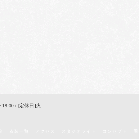
 18:00 / [定休日]火
金
衣装一覧
アクセス
スタジオライト
コンセプト
岡