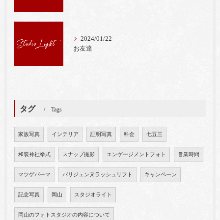
2024/01/22
お友達
タグ
Tags
家族写真
インテリア
証明写真
料金
七五三
和装神社挙式
スナップ撮影
エンゲージメントフォト
営業時間
マツゲパーマ
パリジェンヌラッシュリフト
キャンペーン
記念写真
岡山
スタジオライト
岡山のフォトスタジオの内容について