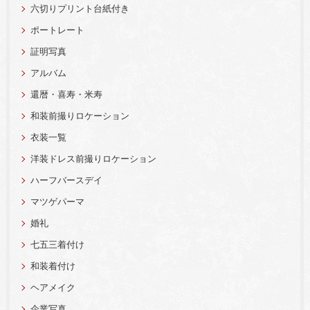
六切りプリント台紙付き
ポートレート
証明写真
アルバム
還暦・喜寿・米寿
和装前撮りロケーション
衣装一覧
洋装ドレス前撮りロケーション
ハーフバースデイ
マツゲパーマ
婚礼
七五三着付け
和装着付け
ヘアメイク
企業写真