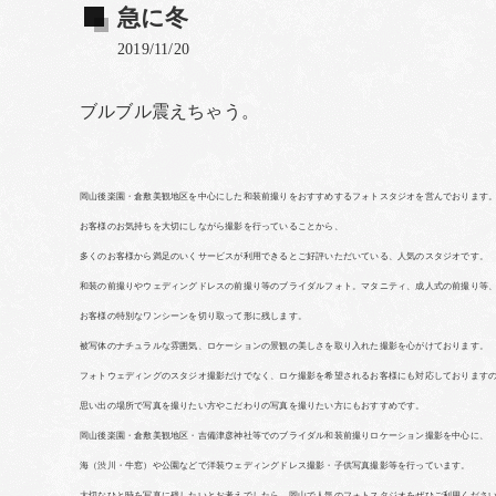
急に冬
2019/11/20
ブルブル震えちゃう。
岡山後楽園・倉敷美観地区を中心にした和装前撮りをおすすめするフォトスタジオを営んでおります
お客様のお気持ちを大切にしながら撮影を行っていることから、
多くのお客様から満足のいくサービスが利用できるとご好評いただいている、人気のスタジオです。
和装の前撮りやウェディングドレスの前撮り等のブライダルフォト。マタニティ、成人式の前撮り等
お客様の特別なワンシーンを切り取って形に残します。
被写体のナチュラルな雰囲気、ロケーションの景観の美しさを取り入れた撮影を心がけております。
フォトウェディングのスタジオ撮影だけでなく、ロケ撮影を希望されるお客様にも対応しております
思い出の場所で写真を撮りたい方やこだわりの写真を撮りたい方にもおすすめです。
岡山後楽園・倉敷美観地区・吉備津彦神社等でのブライダル和装前撮りロケーション撮影を中心に、
海（渋川・牛窓）や公園などで洋装ウェディングドレス撮影・子供写真撮影等を行っています。
大切なひと時を写真に残したいとお考えでしたら、岡山で人気のフォトスタジオをぜひご利用くださ