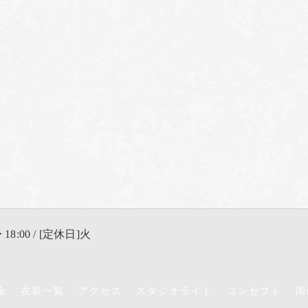
 18:00 / [定休日]火
金
衣装一覧
アクセス
スタジオライト
コンセプト
岡