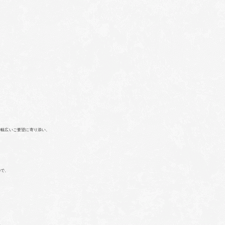
。
、幅広いご要望に寄り添い、
ので、
い。