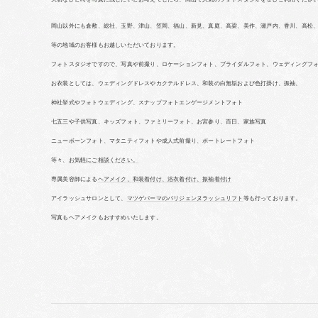
岡山以外にも倉敷、総社、玉野、津山、笠岡、福山、新見、真庭、高梁、美作、瀬戸内、香川、高松
等の地域のお客様もお越しいただいております。
フォトスタジオですので、写真や前撮り、ロケーションフォト、ブライダルフォト、ウェディングフ
お衣装としては、ウェディングドレスやカクテルドレス、和装の白無垢および色打掛け、振袖、
神社挙式やフォトウェディング、スナップフォトエンゲージメントフォト
七五三や子供写真、キッズフォト、ファミリーフォト、お宮参り、百日、家族写真
ニューボーンフォト、マタニティフォトや成人式前撮り、ポートレートフォト
等々、
お気軽にご相談ください。
専属美容師による
ヘアメイク、和装着付け、浴衣着付け、振袖着付け
アイラッシュサロンとして、
マツゲパーマのパリジェンヌラッシュリフト
等も行っております。
写真もヘアメイクもおすすめいたします。