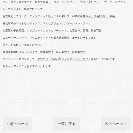
フォトスタジオですので、写真や前撮り、ロケーションフォト、ブライダルフォト、ウェディングフォ
ト、ブライダル、結婚式について
お衣装としては、ウェディングドレスやカクテルドレス、和装の白無垢および色打掛け、振袖、
神社挙式やフォトウェディング、スナップフォトエンゲージメントフォト
七五三や子供写真、キッズフォト、ファミリーフォト、お宮参り、百日、家族写真
ニューボーンフォト、マタニティフォトや成人式前撮り、ポートレートフォト
等々、
お気軽にご相談ください。
専属美容師による
ヘアメイク、和装着付け、浴衣着付け、振袖着付け
アイラッシュサロンとして、
マツゲパーマのパリジェンヌラッシュリフト
等も行っております。
写真もヘアメイクもおすすめいたします。
< 前のページ
一覧に戻る
次のページ >