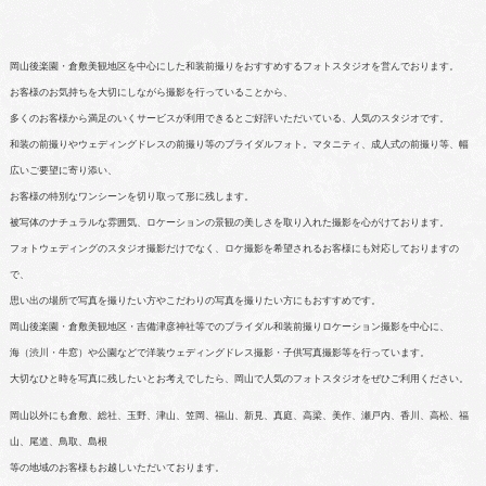
岡山後楽園・倉敷美観地区を中心にした和装前撮りをおすすめするフォトスタジオを営んでおります。
お客様のお気持ちを大切にしながら撮影を行っていることから、
多くのお客様から満足のいくサービスが利用できるとご好評いただいている、人気のスタジオです。
和装の前撮りやウェディングドレスの前撮り等のブライダルフォト。マタニティ、成人式の前撮り等、幅
広いご要望に寄り添い、
お客様の特別なワンシーンを切り取って形に残します。
被写体のナチュラルな雰囲気、ロケーションの景観の美しさを取り入れた撮影を心がけております。
フォトウェディングのスタジオ撮影だけでなく、ロケ撮影を希望されるお客様にも対応しておりますの
で、
思い出の場所で写真を撮りたい方やこだわりの写真を撮りたい方にもおすすめです。
岡山後楽園・倉敷美観地区・吉備津彦神社等でのブライダル和装前撮りロケーション撮影を中心に、
海（渋川・牛窓）や公園などで洋装ウェディングドレス撮影・子供写真撮影等を行っています。
大切なひと時を写真に残したいとお考えでしたら、岡山で人気のフォトスタジオをぜひご利用ください。
岡山以外にも倉敷、総社、玉野、津山、笠岡、福山、新見、真庭、高梁、美作、瀬戸内、香川、高松、福
山、尾道、鳥取、島根
等の地域のお客様もお越しいただいております。