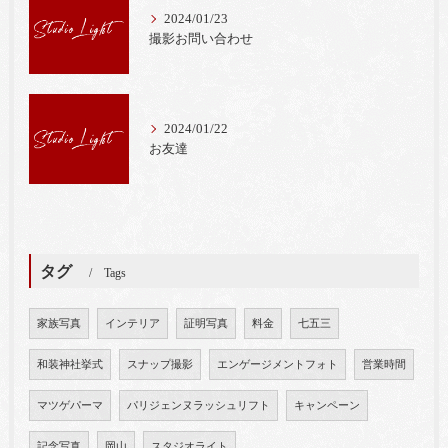
2024/01/23
撮影お問い合わせ
2024/01/22
お友達
タグ
Tags
家族写真
インテリア
証明写真
料金
七五三
和装神社挙式
スナップ撮影
エンゲージメントフォト
営業時間
マツゲパーマ
パリジェンヌラッシュリフト
キャンペーン
記念写真
岡山
スタジオライト