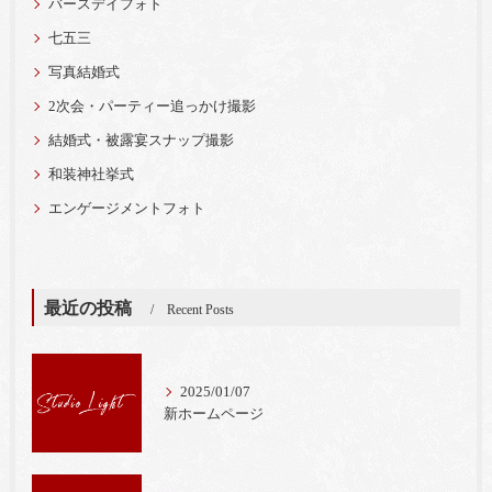
バースデイフォト
七五三
写真結婚式
2次会・パーティー追っかけ撮影
結婚式・被露宴スナップ撮影
和装神社挙式
エンゲージメントフォト
最近の投稿
Recent Posts
2025/01/07
新ホームページ