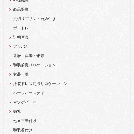
料理撮影
商品撮影
六切りプリント台紙付き
ポートレート
証明写真
アルバム
還暦・喜寿・米寿
和装前撮りロケーション
衣装一覧
洋装ドレス前撮りロケーション
ハーフバースデイ
マツゲパーマ
婚礼
七五三着付け
和装着付け