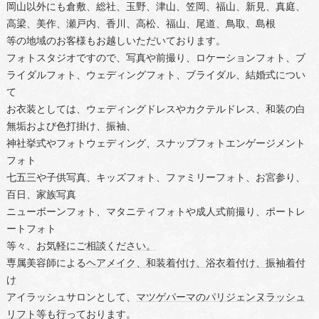
岡山以外にも倉敷、総社、玉野、津山、笠岡、福山、新見、真庭、
高梁、美作、瀬戸内、香川、高松、福山、尾道、鳥取、島根
等の地域のお客様もお越しいただいております。
フォトスタジオですので、写真や前撮り、ロケーションフォト、ブ
ライダルフォト、ウェディングフォト、ブライダル、結婚式につい
て
お衣装としては、ウェディングドレスやカクテルドレス、和装の白
無垢および色打掛け、振袖、
神社挙式やフォトウェディング、スナップフォトエンゲージメント
フォト
七五三や子供写真、キッズフォト、ファミリーフォト、お宮参り、
百日、家族写真
ニューボーンフォト、マタニティフォトや成人式前撮り、ポートレ
ートフォト
等々、
お気軽にご相談ください。
専属美容師による
ヘアメイク、和装着付け、浴衣着付け、振袖着付
け
アイラッシュサロンとして、
マツゲパーマのパリジェンヌラッシュ
リフト
等も行っております。