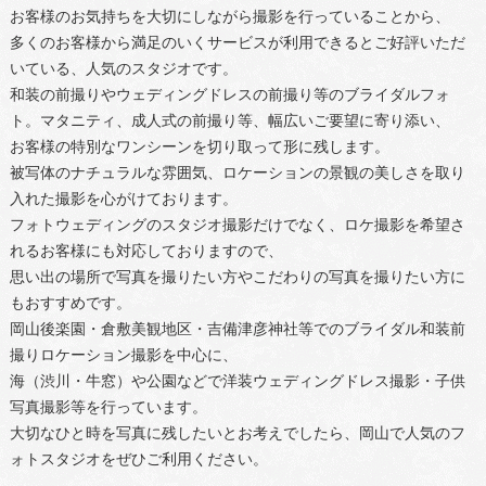
お客様のお気持ちを大切にしながら撮影を行っていることから、
多くのお客様から満足のいくサービスが利用できるとご好評いただ
いている、人気のスタジオです。
和装の前撮りやウェディングドレスの前撮り等のブライダルフォ
ト。マタニティ、成人式の前撮り等、幅広いご要望に寄り添い、
お客様の特別なワンシーンを切り取って形に残します。
被写体のナチュラルな雰囲気、ロケーションの景観の美しさを取り
入れた撮影を心がけております。
フォトウェディングのスタジオ撮影だけでなく、ロケ撮影を希望さ
れるお客様にも対応しておりますので、
思い出の場所で写真を撮りたい方やこだわりの写真を撮りたい方に
もおすすめです。
岡山後楽園・倉敷美観地区・吉備津彦神社等でのブライダル和装前
撮りロケーション撮影を中心に、
海（渋川・牛窓）や公園などで洋装ウェディングドレス撮影・子供
写真撮影等を行っています。
大切なひと時を写真に残したいとお考えでしたら、岡山で人気のフ
ォトスタジオをぜひご利用ください。