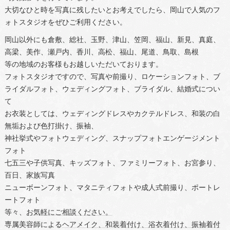
大切なひと時を写真に残したいとお考えでしたら、岡山で人気のフ
ォトスタジオをぜひご利用ください。
岡山以外にも倉敷、総社、玉野、津山、笠岡、福山、新見、真庭、
高梁、美作、瀬戸内、香川、高松、福山、尾道、鳥取、島根
等の地域のお客様もお越しいただいております。
フォトスタジオですので、写真や前撮り、ロケーションフォト、ブ
ライダルフォト、ウェディングフォト、ブライダル、結婚式につい
て
お衣装としては、ウェディングドレスやカクテルドレス、和装の白
無垢および色打掛け、振袖、
神社挙式やフォトウェディング、スナップフォトエンゲージメント
フォト
七五三や子供写真、キッズフォト、ファミリーフォト、お宮参り、
百日、家族写真
ニューボーンフォト、マタニティフォトや成人式前撮り、ポートレ
ートフォト
等々、
お気軽にご相談ください。
専属美容師による
ヘアメイク、和装着付け、浴衣着付け、振袖着付