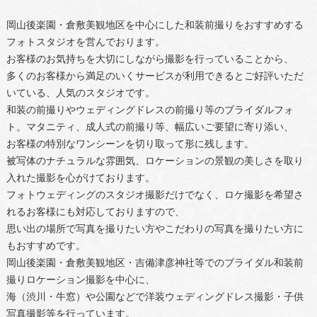
岡山後楽園・倉敷美観地区を中心にした和装前撮りをおすすめする
フォトスタジオを営んでおります。
お客様のお気持ちを大切にしながら撮影を行っていることから、
多くのお客様から満足のいくサービスが利用できるとご好評いただ
いている、人気のスタジオです。
和装の前撮りやウェディングドレスの前撮り等のブライダルフォ
ト。マタニティ、成人式の前撮り等、幅広いご要望に寄り添い、
お客様の特別なワンシーンを切り取って形に残します。
被写体のナチュラルな雰囲気、ロケーションの景観の美しさを取り
入れた撮影を心がけております。
フォトウェディングのスタジオ撮影だけでなく、ロケ撮影を希望さ
れるお客様にも対応しておりますので、
思い出の場所で写真を撮りたい方やこだわりの写真を撮りたい方に
もおすすめです。
岡山後楽園・倉敷美観地区・吉備津彦神社等でのブライダル和装前
撮りロケーション撮影を中心に、
海（渋川・牛窓）や公園などで洋装ウェディングドレス撮影・子供
写真撮影等を行っています。