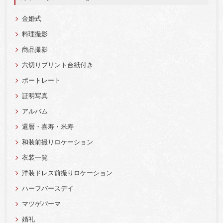
金婚式
料理撮影
商品撮影
六切りプリント台紙付き
ポートレート
証明写真
アルバム
還暦・喜寿・米寿
和装前撮りロケーション
衣装一覧
洋装ドレス前撮りロケーション
ハーフバースデイ
マツゲパーマ
婚礼