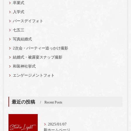
卒業式
入学式
バースデイフォト
七五三
写真結婚式
2次会・パーティー追っかけ撮影
結婚式・被露宴スナップ撮影
和装神社挙式
エンゲージメントフォト
最近の投稿
Recent Posts
2025/01/07
新ホームページ