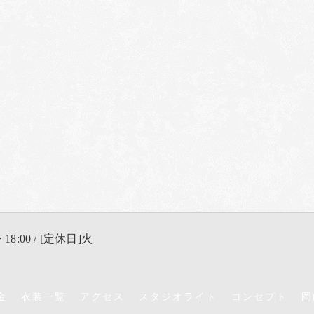
 18:00 / [定休日]火
金
衣装一覧
アクセス
スタジオライト
コンセプト
岡